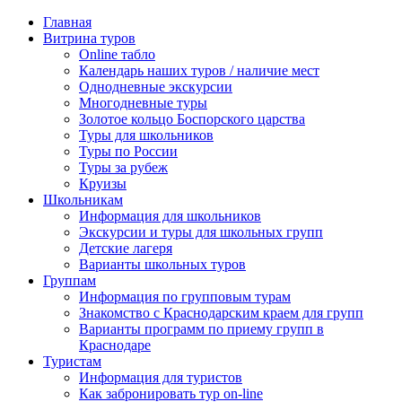
Главная
Витрина туров
Online табло
Календарь наших туров / наличие мест
Однодневные экскурсии
Многодневные туры
Золотое кольцо Боспорского царства
Туры для школьников
Туры по России
Туры за рубеж
Круизы
Школьникам
Информация для школьников
Экскурсии и туры для школьных групп
Детские лагеря
Варианты школьных туров
Группам
Информация по групповым турам
Знакомство с Краснодарским краем для групп
Варианты программ по приему групп в
Краснодаре
Туристам
Информация для туристов
Как забронировать тур on-line