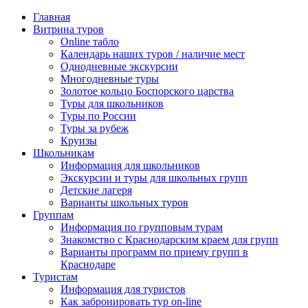
Главная
Витрина туров
Online табло
Календарь наших туров / наличие мест
Однодневные экскурсии
Многодневные туры
Золотое кольцо Боспорского царства
Туры для школьников
Туры по России
Туры за рубеж
Круизы
Школьникам
Информация для школьников
Экскурсии и туры для школьных групп
Детские лагеря
Варианты школьных туров
Группам
Информация по групповым турам
Знакомство с Краснодарским краем для групп
Варианты программ по приему групп в
Краснодаре
Туристам
Информация для туристов
Как забронировать тур on-line