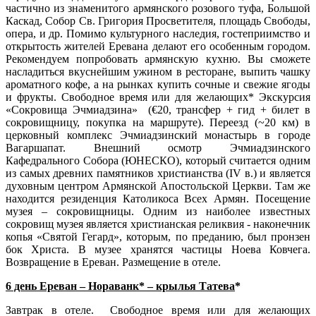
частично из знаменитого армянского розового туфа, Большой
Каскад, Собор Св. Григория Просветителя, площадь Свободы,
опера, и др. Помимо культурного наследия, гостеприимство и
открытость жителей Еревана делают его особенным городом.
Рекомендуем попробовать армянскую кухню. Вы сможете
насладиться вкуснейшим ужином в ресторане, выпить чашку
ароматного кофе, a на рынках купить сочные и свежие ягоды
и фрукты. Свободное время или для желающих* Экскурсия
«Сокровища Эчмиадзина» (€20, трансфер + гид + билет в
сокровищницу, покупка на маршруте). Переезд (~20 км) в
церковный комплекс Эчмиадзинский монастырь в городе
Вагаршапат. Внешний осмотр Эчмиадзинского
Кафедрального Собора (ЮНЕСКО), который считается одним
из самых древних памятников христианства (IV в.) и является
духовным центром Армянской Апостольской Церкви. Там же
находится резиденция Католикоса Всех Армян. Посещение
музея – сокровищницы. Одним из наиболее известных
сокровищ музея является христианская реликвия - наконечник
копья «Святой Гегард», которым, по преданию, был пронзен
бок Христа. В музее хранятся частицы Ноева Ковчега.
Возвращение в Ереван. Размещение в отеле.
6 день Ереван – Нораванк* – крылья Татева
*
Завтрак в отеле. Свободное время или для желающих