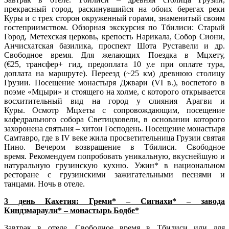
прекрасный город, раскинувшийся на обоих берегах реки
Куры и с трех сторон окруженный горами, знаменитый своим
гостеприимством. Обзорная экскурсия по Тбилиси: Старый
Город, Метехская церковь, крепость Нарикала, Собор Сиони,
Анчисхатская базилика, проспект Шота Руставели и др.
Свободное время. Для желающих Поездка в Мцхету,
(€25, трансфер+ гид, предоплата 10 у.е при оплате тура,
доплата на маршруте). Переезд (~25 км) древнюю столицу
Грузии. Посещение монастыря Джвари (VI в.), воспетого в
поэме «Мцыри» и стоящего на холме, с которого открывается
восхитительный вид на город у слияния Арагви и
Куры. Осмотр Мцхеты с сопровождающим, посещение
кафедрального собора Светицховели, в основании которого
захоронена святыня – хитон Господень. Посещение монастыря
Самтавро, где в IV веке жила просветительница Грузии святая
Нино. Вечером возвращение в Тбилиси. Свободное
время. Рекомендуем попробовать уникальную, вкуснейшую и
натуральную грузинскую кухню. Ужин* в национальном
ресторане с грузинскими зажигательными песнями и
танцами. Ночь в отеле.
3 день Кахетия: Греми* – Сигнахи* – завода
Киндзмараули* – монастырь Бодбе*
Завтрак в отеле. Свободное время в Тбилиси или для