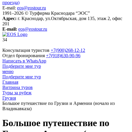
проезда)
E-mail:
eos@eostour.ru
1991–2026 © Турфирма Краснодара “ЭОС”
Адрес:
г. Краснодар, ул.Октябрьская, дом 135, этаж 2, офис
201
E-mail:
eos@eostour.ru
34
Консультация туристов
+7(900)268-12-12
Отдел бронирования
+7(918)630-90-96
Написать в WhatsApp
Подберите мне тур
меню
Подберите мне тур
Главная
Витрина туров
Туры за рубеж
Грузия
Большое путешествие по Грузии и Армении (ночало из
Владикавказа)
Большое путешествие по