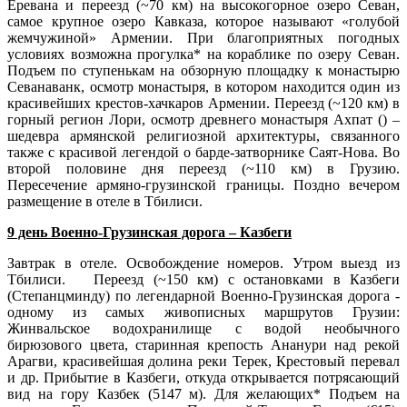
Еревана и переезд (~70 км) на высокогорное озеро Севан,
самое крупное озеро Кавказа, которое называют «голубой
жемчужиной» Армении. При благоприятных погодных
условиях возможна прогулка* на кораблике по озеру Севан.
Подъем по ступенькам на обзорную площадку к монастырю
Севанаванк, осмотр монастыря, в котором находится один из
красивейших крестов-хачкаров Армении. Переезд (~120 км) в
горный регион Лори, осмотр древнего монастыря Ахпат () –
шедевра армянской религиозной архитектуры, связанного
также с красивой легендой о барде-затворнике Саят-Нова. Во
второй половине дня переезд (~110 км) в Грузию.
Пересечение армяно-грузинской границы. Поздно вечером
размещение в отеле в Тбилиси.
9 день Военно-Грузинская дорога – Казбеги
Завтрак в отеле. Освобождение номеров. Утром выезд из
Тбилиси. Переезд (~150 км) с остановками в Казбеги
(Степанцминду) по легендарной Военно-Грузинская дорога -
одному из самых живописных маршрутов Грузии:
Жинвальское водохранилище с водой необычного
бирюзового цвета, старинная крепость Ананури над рекой
Арагви, красивейшая долина реки Терек, Крестовый перевал
и др. Прибытие в Казбеги, откуда открывается потрясающий
вид на гору Казбек (5147 м). Для желающих* Подъем на