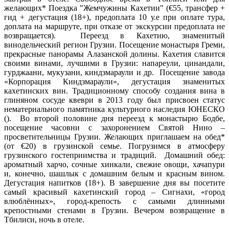
желающих* Поездка "Жемчужины Кахетии" (€55, трансфер +
гид + дегустация (18+), предоплата 10 у.е при оплате тура,
доплата на маршруте, при отказе от экскурсии предоплата не
возвращается). Переезд в Кахетию, знаменитый
винодельческий регион Грузии. Посещение монастыря Греми,
прекрасные панорамы Алазанской долины. Кахетия славится
своими винами, лучшими в Грузии: напареули, цинандали,
гурджаани, мукузани, киндзмараули и др. Посещение завода
«Корпорация Киндзмараули», дегустация знаменитых
кахетинских вин. Традиционному способу создания вина в
глиняном сосуде квеври в 2013 году был присвоен статус
нематериального памятника культурного наследия ЮНЕСКО
(). Во второй половине дня переезд к монастырю Бодбе,
посещение часовни с захоронением Святой Нино –
просветительницы Грузии. Желающих приглашаем на обед*
(от €20) в грузинской семье. Погрузимся в атмосферу
грузинского гостеприимства и традиций. Домашний обед:
ароматный харчо, сочные хинкали, свежие овощи, хачапури
и, конечно, шашлык с домашним белым и красным вином.
Дегустация напитков (18+). В завершение дня вы посетите
самый красивый кахетинский город – Сигнахи, «город
влюблённых», город-крепость с самыми длинными
крепостными стенами в Грузии. Вечером возвращение в
Тбилиси, ночь в отеле.