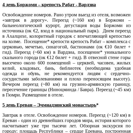
4 день Боржоми – крепость Рабат - Вардзиа
Освобождение номеров. Рано утром выезд из отеля, возможен
«завтрак в дорогу». Переезд (~160 км) в Боржоми –
бальнеологический курорт, дегустация воды Боржоми из
источника (ок €2, вход в национальный парк). Днем переезд
в Ахалцихе, колоритный городок с впечатляющей крепостью
на холме. Посещение* крепости крепость Рабат – комплекса с
церковью, мечетью, синагогой, бастионами (ок €10 билет +
гид). Переезд (~60 км) в Вардзиа, посещение* уникального
скального города (ок €12 билет + гид). В отвесной стене горы
высечено около 600 помещений – церквей, часовен, жилых
келий, кладовых, бань, библиотек (необходима удобная
одежда и обувь, не рекомендуется людям с сердечно-
сосудистыми заболеваниями и плохо переносящим высоту).
Вечером переезд (~80 км) на грузино-армянскую границу,
пересечение границы (Ниноцминда / Бавра). Переезд (~45 км)
в Гюмри. Размещение в отеле.
5 день Ереван – Эчмиадзинский монастырь
*
Завтрак в отеле. Освобождение номеров. Переезд (~120 км) в
Ереван - один из древнейших городов мира, история которого
насчитывает уже три тысячи лет. Обзорная экскурсия по
городу: площадь Республики – сердце Еревана, построенная