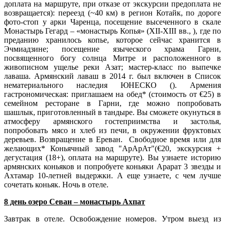
доплата на маршруте, при отказе от экскурсии предоплата не
возвращается): переезд (~40 км) в регион Котайк, по дороге
фото-стоп у арки Чаренца, посещение высеченного в скале
Монастырь Гегард – «монастырь Копья» (XII-XIII вв., ), где по
преданию хранилось копье, которое сейчас хранится в
Эчмиадзине; посещение языческого храма Гарни,
посвященного богу солнца Митре и расположенного в
живописном ущелье реки Азат; мастер-класс по выпечке
лаваша. Армянский лаваш в 2014 г. был включен в Список
нематериального наследия ЮНЕСКО (). Армения
гастрономическая: приглашаем на обед* (стоимость от €25) в
семейном ресторане в Гарни, где можно попробовать
шашлык, приготовленный в тандыре. Вы сможете окунуться в
атмосферу армянского гостеприимства и застолья,
попробовать мясо и хлеб из печи, в окружении фруктовых
деревьев. Возвращение в Ереван. Свободное время или для
желающих* Коньячный завод "АрАрАт"(€20, экскурсия +
дегустация (18+), оплата на маршруте). Вы узнаете историю
армянских коньяков и попробуете коньяки Арарат 3 звезды и
Ахтамар 10-летней выдержки. А еще узнаете, с чем лучше
сочетать коньяк. Ночь в отеле.
8 день озеро Севан – монастырь Ахпат
Завтрак в отеле. Освобождение номеров. Утром выезд из