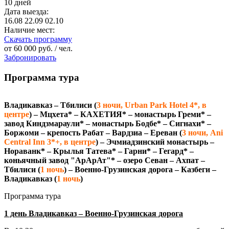
10 дней
Дата выезда:
16.08
22.09
02.10
Наличие мест:
Скачать программу
от
60 000 руб.
/ чел.
Забронировать
Программа тура
Владикавказ – Тбилиси (
3 ночи, Urban Park Hotel 4*, в
центре
) – Мцхета* – КАХЕТИЯ* – монастырь Греми* –
завод Киндзмараули* – монастырь Бодбе* – Сигнахи* –
Боржоми – крепость Рабат – Вардзиа – Ереван (
3 ночи, Ani
Central Inn 3*+, в центре
) – Эчмиадзинский монастырь –
Нораванк* – Крылья Татева* – Гарни* – Гегард* –
коньячный завод "АрАрАт"* – озеро Севан – Ахпат –
Тбилиси (
1 ночь
) – Военно-Грузинская дорога – Казбеги –
Владикавказ (
1 ночь
)
Программа тура
1 день Владикавказ – Военно-Грузинская дорога