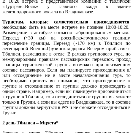
В 10:20 встреча с представителем компании с табличкой
«Туртранс-Вояж» у главного входа в здание
железнодорожного вокзала во Владикавказе.
Туристам, которые самостоятельно присоединяются
,
необходимо быть на месте встрече не позднее 10:00-10:20.
Размещение в автобусе согласно забронированным местам.
Переезд (~30 км) на российско-грузинскую границу,
пересечение границы. Переезд (~170 км) в Тбилиси по
легендарной Военно-Грузинская дорога Вечером прибытие в
Тбилиси, размещение в отеле. В рамках группового тура, по
международным правилам пассажирских перевозок, проход
границы туристической группы возможен при неизменном
составе пассажиров. Если вы планируете присоединения и/
или отсоединение не в месте начала/окончания тура, то
необходимо принять во внимание, что присоединение к
группе и отсоединение от группы должно происходить в
одной стране. Например, если вы планируете присоединиться
к группе в Тбилиси, то и отсоединиться от группы вы можете
только в Грузии, а если вы едете из Владикавказа, то в составе
группы должны вернуться в РФ и не сможете отсоединиться в
Грузии.
2 день Тбилиси – Мцхета*
Завтрак в отеле. Тбилиси – древняя столица Грузии,