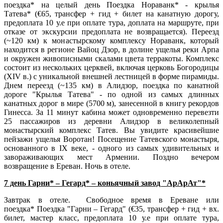
поездка* на целый день Поездка Нораванк* - крылья
Татева* (€65, трансфер + гид + билет на канатную дорогу,
предоплата 10 у.е при оплате тура, доплата на маршруте, при
отказе от экскурсии предоплата не возвращается). Переезд
(~120 км) к монастырскому комплексу Нораванк, который
находится в регионе Вайоц Дзор, в долине ущелья реки Арпа
и окружен живописными скалами цвета терракоты. Комплекс
состоит из нескольких церквей, включая церковь Богородицы
(XIV в.) с уникальной внешней лестницей в форме пирамиды.
Днем переезд (~135 км) в Алидзор, поездка по канатной
дороге "Крылья Татева" - по одной из самых длинных
канатных дорог в мире (5700 м), занесенной в книгу рекордов
Гинесса. За 11 минут кабина может одновременно перевезти
25 пассажиров из деревни Алидзор в великолепный
монастырский комплекс Татев. Вы увидите красивейшие
пейзажи ущелья Воротан! Посещение Татевского монастыря,
основанного в IX веке, - одного из самых удивительных и
завораживающих мест Армении. Поздно вечером
возвращение в Ереван. Ночь в отеле.
7 день Гарни* – Гегард* – коньячный завод "АрАрАт"*
Завтрак в отеле. Свободное время в Ереване или
поездка* Поездка "Гарни – Гегард" (€35, трансфер + гид + вх.
билет, мастер класс, предоплата 10 у.е при оплате тура,