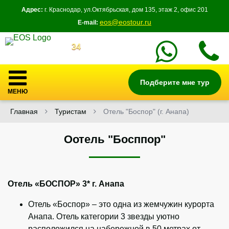
Адрес:
г. Краснодар, ул.Октябрьская, дом 135, этаж 2, офис 201
eos@eostour.ru
E-mail:
34
Подберите мне тур
МЕНЮ
Главная
Туристам
Отель "Боспор" (г. Анапа)
Оотель "Босппор"
Отель «БОСПОР» 3* г. Анапа
Отель «Боспор» – это одна из жемчужин курорта
Анапа. Отель категории 3 звезды уютно
расположился на набережной в 50 метрах от